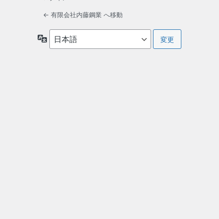
← 有限会社内藤鋼業 へ移動
言
語