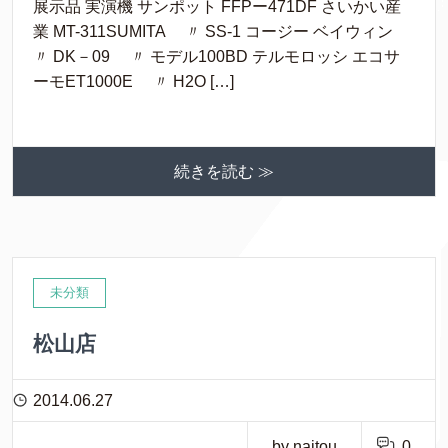
展示品 実演機 サンポット FFPー471DF さいかい産
業 MT-311SUMITA 〃 SS-1 コージー ベイウィン
〃 DK－09 〃 モデル100BD テルモロッシ エコサ
ーモET1000E 〃 H2O […]
続きを読む ≫
未分類
松山店
2014.06.27
by naitou
0