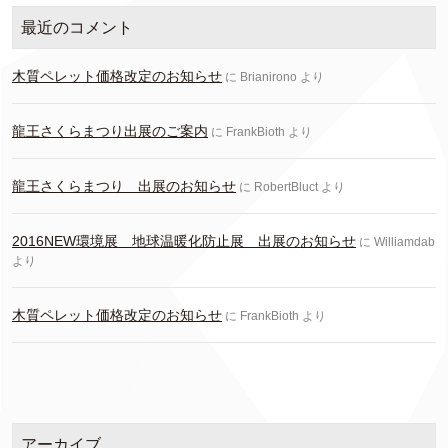
最近のコメント
木質ペレット価格改定のお知らせ
に
Brianirono
より
龍王さくらまつり出展のご案内
に
FrankBioth
より
龍王さくらまつり 出展のお知らせ
に
RobertBluct
より
2016NEW環境展 地球温暖化防止展 出展のお知らせ
に
Williamdab
より
木質ペレット価格改定のお知らせ
に
FrankBioth
より
アーカイブ