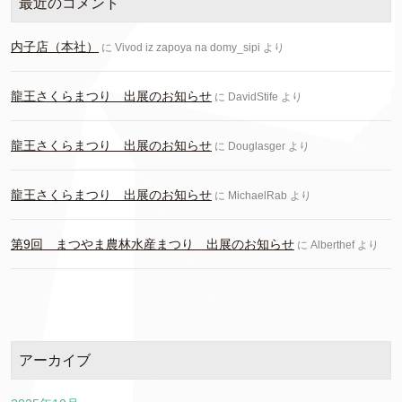
最近のコメント
内子店（本社）
に
Vivod iz zapoya na domy_sipi
より
龍王さくらまつり 出展のお知らせ
に
DavidStife
より
龍王さくらまつり 出展のお知らせ
に
Douglasger
より
龍王さくらまつり 出展のお知らせ
に
MichaelRab
より
第9回 まつやま農林水産まつり 出展のお知らせ
に
Alberthef
より
アーカイブ