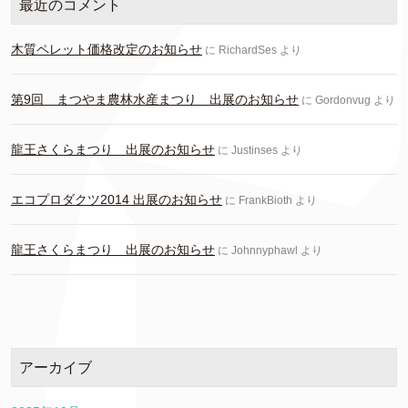
最近のコメント
木質ペレット価格改定のお知らせ
に
RichardSes
より
第9回 まつやま農林水産まつり 出展のお知らせ
に
Gordonvug
より
龍王さくらまつり 出展のお知らせ
に
Justinses
より
エコプロダクツ2014 出展のお知らせ
に
FrankBioth
より
龍王さくらまつり 出展のお知らせ
に
Johnnyphawl
より
アーカイブ