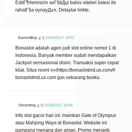
EditГ¶rlerimizin seГ§tiДџi bahis siteleri listesi ile
rahatГ§a oynayД±n. Detaylar linkte.
EarnestBop
より:
2026/01/17 18:03
Bonaslot adalah agen judi slot online nomor 1 di
Indonesia. Banyak member sudah mendapatkan
Jackpot sensasional disini. Transaksi super cepat
kilat. Situs resmi п»їhttps://bonaslotind.us.com/#
bonaslotind.us.com gas sekarang bosku.
Vincentrog
より:
2026/01/17 18:04
Info slot gacor hari ini: mainkan Gate of Olympus
atau Mahjong Ways di Bonaslot. Website ini
gampang menang dan aman. Promo menarik