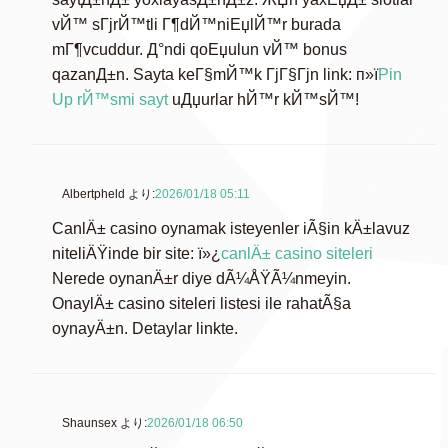
vЙ™ sГјrЙ™tli Г¶dЙ™niЕџlЙ™r burada
mГ¶vcuddur. Д°ndi qoЕџulun vЙ™ bonus
qazanД±n. Sayta keГ§mЙ™k ГјГ§Гјn link: п»ї
Pin
Up rЙ™smi sayt
uДџurlar hЙ™r kЙ™sЙ™!
Albertpheld
より:
2026/01/18 05:11
CanlÄ± casino oynamak isteyenler iÃ§in kÄ±lavuz
niteliÄŸinde bir site: ï»¿
canlÄ± casino siteleri
Nerede oynanÄ±r diye dÃ¼ÅŸÃ¼nmeyin.
OnaylÄ± casino siteleri listesi ile rahatÃ§a
oynayÄ±n. Detaylar linkte.
Shaunsex
より:
2026/01/18 06:50