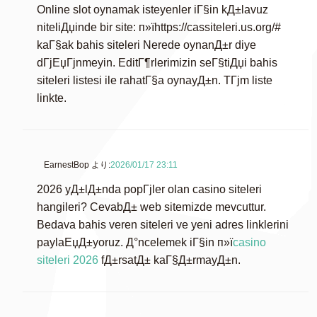
Online slot oynamak isteyenler iГ§in kД±lavuz
niteliДџinde bir site: п»їhttps://cassiteleri.us.org/#
kaГ§ak bahis siteleri Nerede oynanД±r diye
dГјЕџГјnmeyin. EditГ¶rlerimizin seГ§tiДџi bahis
siteleri listesi ile rahatГ§a oynayД±n. TГјm liste
linkte.
EarnestBop
より:
2026/01/17 23:11
2026 yД±lД±nda popГјler olan casino siteleri
hangileri? CevabД± web sitemizde mevcuttur.
Bedava bahis veren siteleri ve yeni adres linklerini
paylaЕџД±yoruz. Д°ncelemek iГ§in п»ї
casino
siteleri 2026
fД±rsatД± kaГ§Д±rmayД±n.