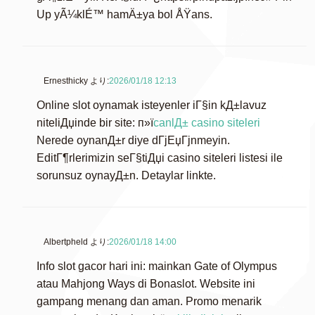
Up yÃ¼klÉ™ hamÄ±ya bol ÅŸans.
Ernesthicky
より:
2026/01/18 12:13
Online slot oynamak isteyenler iГ§in kД±lavuz
niteliДџinde bir site: п»ї
canlД± casino siteleri
Nerede oynanД±r diye dГјЕџГјnmeyin.
EditГ¶rlerimizin seГ§tiДџi casino siteleri listesi ile
sorunsuz oynayД±n. Detaylar linkte.
Albertpheld
より:
2026/01/18 14:00
Info slot gacor hari ini: mainkan Gate of Olympus
atau Mahjong Ways di Bonaslot. Website ini
gampang menang dan aman. Promo menarik