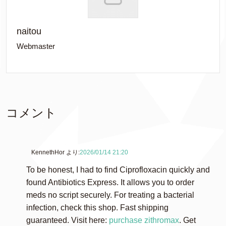
naitou
Webmaster
コメント
KennethHor
より:
2026/01/14 21:20
To be honest, I had to find Ciprofloxacin quickly and
found Antibiotics Express. It allows you to order
meds no script securely. For treating a bacterial
infection, check this shop. Fast shipping
guaranteed. Visit here:
purchase zithromax
. Get