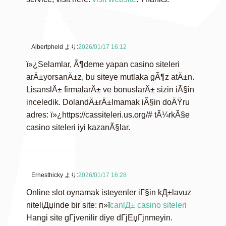
Albertpheld
より:
2026/01/17 16:12
ï»¿Selamlar, Ã¶deme yapan casino siteleri
arÄ±yorsanÄ±z, bu siteye mutlaka gÃ¶z atÄ±n.
LisanslÄ± firmalarÄ± ve bonuslarÄ± sizin iÃ§in
inceledik. DolandÄ±rÄ±lmamak iÃ§in doÄŸru
adres: ï»¿https://cassiteleri.us.org/# tÃ¼rkÃ§e
casino siteleri iyi kazanÃ§lar.
Ernesthicky
より:
2026/01/17 16:28
Online slot oynamak isteyenler iГ§in kД±lavuz
niteliДџinde bir site: п»ї
canlД± casino siteleri
Hangi site gГјvenilir diye dГјЕџГјnmeyin.