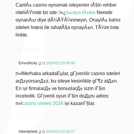
CanlÄ± casino oynamak isteyenler iÃ§in rehber
niteliÄŸinde bir site: ï»¿
buraya tÄ±kla
Nerede
oynanÄ±r diye dÃ¼ÅŸÃ¼nmeyin. OnaylÄ± bahis
siteleri listesi ile rahatÃ§a oynayÄ±n. TÃ¼m liste
linkte.
Ernesthicky
より:
2026/01/19 08:46
п»їMerhaba arkadaЕџlar, gГјvenilir casino siteleri
arД±yorsanД±z, bu siteye kesinlikle gГ¶z atД±n.
En iyi firmalarД± ve bonuslarД± sizin iГ§in
inceledik. GГјvenli oyun iГ§in doДџru adres:
п»ї
casino siteleri 2026
iyi kazanГ§lar.
Albertpheld
より:
2026/01/19 09:27