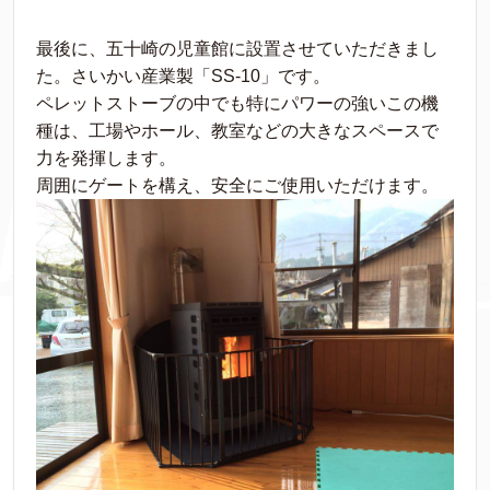
最後に、五十崎の児童館に設置させていただきまし
た。さいかい産業製「SS-10」です。
ペレットストーブの中でも特にパワーの強いこの機
種は、工場やホール、教室などの大きなスペースで
力を発揮します。
周囲にゲートを構え、安全にご使用いただけます。