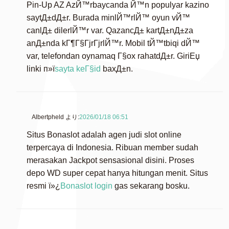
Pin-Up AZ AzЙ™rbaycanda Й™n populyar kazino
saytД±dД±r. Burada minlЙ™rlЙ™ oyun vЙ™
canlД± dilerlЙ™r var. QazancД± kartД±nД±za
anД±nda kГ¶Г§ГјrГјrlЙ™r. Mobil tЙ™tbiqi dЙ™
var, telefondan oynamaq Г§ox rahatdД±r. GiriЕџ
linki п»ї
sayta keГ§id
baxД±n.
Albertpheld
より:
2026/01/18 06:51
Situs Bonaslot adalah agen judi slot online
terpercaya di Indonesia. Ribuan member sudah
merasakan Jackpot sensasional disini. Proses
depo WD super cepat hanya hitungan menit. Situs
resmi ï»¿
Bonaslot login
gas sekarang bosku.