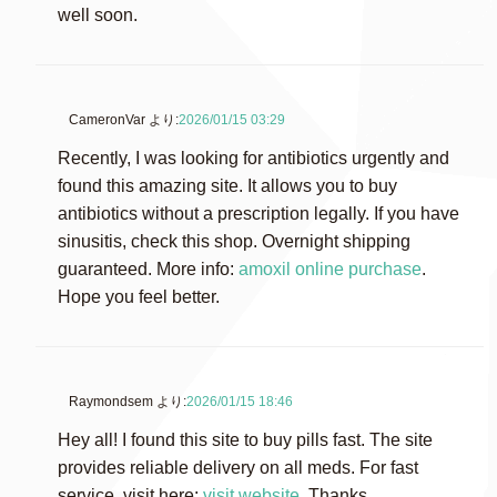
well soon.
CameronVar
より:
2026/01/15 03:29
Recently, I was looking for antibiotics urgently and
found this amazing site. It allows you to buy
antibiotics without a prescription legally. If you have
sinusitis, check this shop. Overnight shipping
guaranteed. More info:
amoxil online purchase
.
Hope you feel better.
Raymondsem
より:
2026/01/15 18:46
Hey all! I found this site to buy pills fast. The site
provides reliable delivery on all meds. For fast
service, visit here:
visit website
. Thanks.