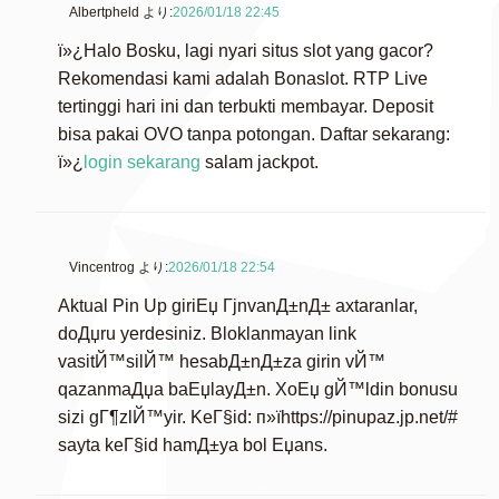
Albertpheld
より:
2026/01/18 22:45
ï»¿Halo Bosku, lagi nyari situs slot yang gacor?
Rekomendasi kami adalah Bonaslot. RTP Live
tertinggi hari ini dan terbukti membayar. Deposit
bisa pakai OVO tanpa potongan. Daftar sekarang:
ï»¿
login sekarang
salam jackpot.
Vincentrog
より:
2026/01/18 22:54
Aktual Pin Up giriЕџ ГјnvanД±nД± axtaranlar,
doДџru yerdesiniz. Bloklanmayan link
vasitЙ™silЙ™ hesabД±nД±za girin vЙ™
qazanmaДџa baЕџlayД±n. XoЕџ gЙ™ldin bonusu
sizi gГ¶zlЙ™yir. KeГ§id: п»їhttps://pinupaz.jp.net/#
sayta keГ§id hamД±ya bol Еџans.