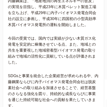
内藤鋼業は、「地産地消の再生エネルギーの普及」
の実現を目指し、平成23年に木質ペレット製造工場
を立ち上げ、平成29年に内子バイオマス発電合同会
社の設立に参画し、平成30年に四国初の小型高効率
木質バイオマス発電所の運転を開始しました。
今回の受賞では、国内では実績が少ない木質ガス化
発電を安定的に稼働させている点、また、地域との
共生を重要視した地域密着型バイオマス発電の取り
組みで地域の活性化に貢献している点が評価されま
した。
SDGsと事業を統合した企業経営が求められる中、内
藤鋼業ならびに内子バイオマス発電合同会社は脱炭
素社会への取り組みを加速させることで、経営基盤
のさらなる強化を図り、持続的な成長ならびに事業
を通じた持続可能な社会への貢献を果たしていきま
す。